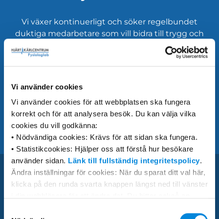
Vi växer kontinuerligt och söker regelbundet
duktiga medarbetare som vill bidra till trygg och
professionell diagnostik inom hjärta, kärl och
lungor. Här hittar du våra aktuella tjänster och
information om hur du kan bli en del av vårt
team.
Vi använder cookies
Vi använder cookies för att webbplatsen ska fungera
korrekt och för att analysera besök. Du kan välja vilka
Läs mer
cookies du vill godkänna:
• Nödvändiga cookies: Krävs för att sidan ska fungera.
• Statistikcookies: Hjälper oss att förstå hur besökare
använder sidan.
Länk till fullständig integritetspolicy
.
Ändra inställningar för cookies: När du sparat ditt val här,
klicka på den runda svarta knappen längst ned till vänster
Adresser
i din webbläsare för att ändra det. Du hittar också en
utförlig beskrivning av cookies på samma sida som
Samtyckesval
Södertälje